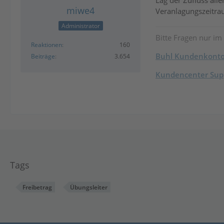
Lag der Zufluss all
miwe4
Veranlagungszeitra
Administrator
Bitte Fragen nur im
Reaktionen
160
Buhl Kundenkont
Beiträge
3.654
Kundencenter Supp
Tags
Freibetrag
Übungsleiter