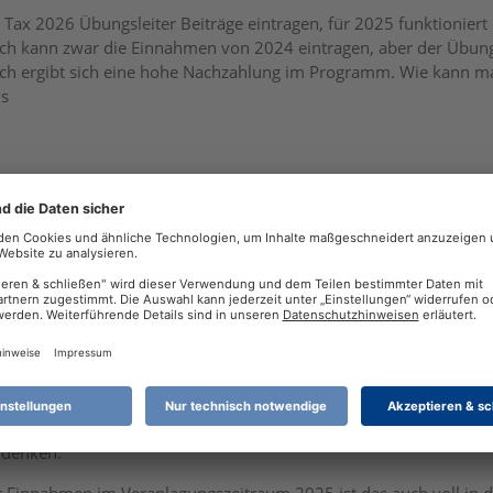
n Tax 2026 Übungsleiter Beiträge eintragen, für 2025 funktioniert 
ch kann zwar die Einnahmen von 2024 eintragen, aber der Übungsl
ch ergibt sich eine hohe Nachzahlung im Programm. Wie kann ma
ns
ffizieller Beitrag
nahmen des Vorjahres "nachreichen" Es gilt zwingend das Zufluss
ächlich gezahlte Beträge von Dir in der ESt-Erklärung nicht erklär
hdenken.