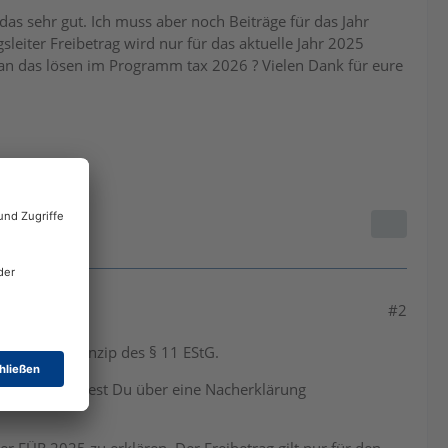
das sehr gut. Ich muss aber noch Beiträge für das Jahr
eiter Freibetrag wird nur für das aktuelle Jahr 2025
n das lösen im Programm tax 2026 ? Vielen Dank für eure
#2
-/Abfluss-Prinzip des § 11 EStG.
t wurden, solltest Du über eine Nacherklärung