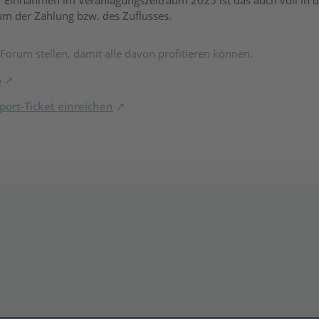
er Einnahmen im Veranlagungszeitraum 2025 ist das auch voll in de
um der Zahlung bzw. des Zuflusses.
 Forum stellen, damit alle davon profitieren können.
o
ort-Ticket einreichen