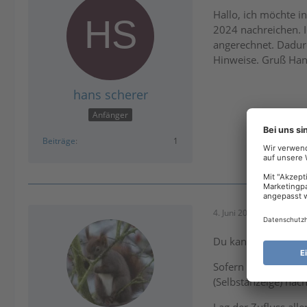
Hallo, ich möchte i
2024 nachreichen. I
angerechnet. Dadur
Hinweise. Gruß Ha
hans scherer
Anfänger
Beiträge
1
4. Juni 2026 um 18:48
O
Du kannst keine Ein
Sofern in 2024 tats
(Selbstanzeige) nac