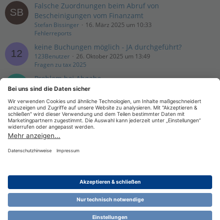
Falsche Zuordnungen beim Abruf von
Bescheinigungen vom Finanzamt
Stefan Bissinger
16. März 2025 um 10:33
Fehlerreports
keine Buchungen möglich - JA durchgeführt?
123Benutzer
26. Oktober 2025 um 13:49
Fragen zu tax 2025
Problem bei Abgabe
RHE
10. Juli 2025 um 17:20
Fehlerreports
Rechnerwechsel
Wolfgang Fendt
30. Juni 2025 um 17:09
Allgemeine Diskussion
Datenschutzerklärung
Impressum
Nutzungsbestimmungen
Cookie-Einstellungen