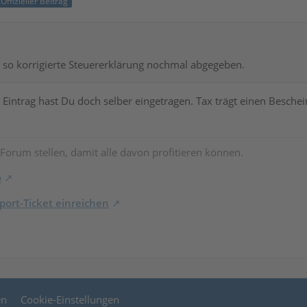
Offizieller Beitrag
 so korrigierte Steuererklärung nochmal abgegeben.
Eintrag hast Du doch selber eingetragen. Tax trägt einen Beschei
 Forum stellen, damit alle davon profitieren können.
o
ort-Ticket einreichen
en
Cookie-Einstellungen