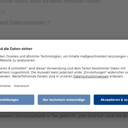
 Forum stellen, damit alle davon profitieren können.
o
ort-Ticket einreichen
eim Herunterladen vom Finanzamt eine zweite "Lohnsteuerkarte" 
rbeitslosengeldes in 2025.
 Arbeitslohn von 0€ in der zweiten "Lohnsteuerkarte" gemacht, 
ungen.
 wie oben beschrieben an zwei Stellen eingetragen.
e zweite Lohnsteuerkarte in Tax gelöscht. Jetzt sind nur noch die 