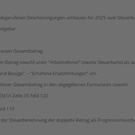
abgerufenen Bescheiningungen umfassen für 2025 zwei Steuerka
itgeber
r einen Gesamtbetrag.
en Betrag sowohl unter "Arbeitnehmer" (zweite Steuerkarte) als a
und Bezüge" -- "Erhaltene Ersatzleistungen" ein.
 dieser Gesamtbetrag in den abgegebenen Formularen sowohl
ESt1A Zeile 35 Feld 120
eld 119
n der Steuerberechnung der doppelte Betrag als Progressionsvorbe