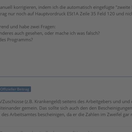
manuell korrigieren, indem ich die automatisch eingefügte "zweit
rag nur noch auf Hauptvordruck ESt1A Zeile 35 Feld 120 und nic
rrend und habe zwei Fragen:
nderes auch gesehen, oder mache ich was falsch?
" des Programms?
Offizieller Beitrag
n/Zuschüsse (z.B. Krankengeld) seitens des Arbeitgebers und und
teinander gemein. Das sollte sich auch den den Bescheinigungen
 des Arbeitsamtes bescheinigen, da er die Zahlen im Zweifel gar n