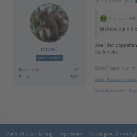
24. Mai 2026 um 22:47
Zitat von RRL
Ich habe dann die
Aber den doppelten 
miwe4
Stellen ein.
Administrator
Bitte Fragen nur im
Reaktionen
160
Beiträge
3.654
Buhl Kundenkont
Kundencenter Supp
Datenschutzerklärung
Impressum
Nutzungsbestimmung