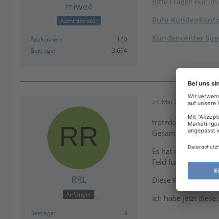
Bitte Fragen nur im
miwe4
Buhl Kundenkont
Administrator
Kundencenter Supp
Reaktionen
160
Beiträge
3.654
24. Mai 2026 um 11:39
trotzdem hat Tax b
Gesamtsumme des A
Es hat daraus einen
Feld für Ersatzleist
RRL
Diese Werte hat Tax
Anfänger
Ich habe jetzt dies
Beiträge
3