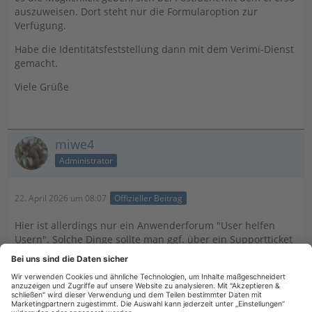
auszuweisen. Dort steht nur die Formularoption zur
Verfügung.
Habe die Identitätsfeststellung dann mit dem Verimi-Dienst
gemacht.
Viele Grüße
miwe4
Administrator
22. April 2026 um 08:07
Offizieller Beitrag
Hier ist allerdings nur ein Anwenderforum "User helfen
Usern". Solche Dinge sollte man ggf. über ein Supportticket
klären.
Ansonsten könnte Postident mit dem ePerso evtl. im Buhl-
Account funktionieren. So war es zumindest damals bei der
Grundsteuer-Aktion. Das müsste dann mal jemand testen.