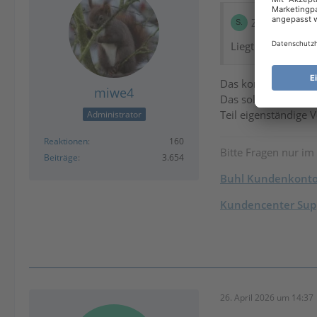
Zitat von S.F.
Liegt der Fehler 
Das kommt darauf an
miwe4
Das sollte sich abe
Teil eigenständige V
Administrator
Reaktionen
160
Bitte Fragen nur im
Beiträge
3.654
Buhl Kundenkont
Kundencenter Supp
26. April 2026 um 14:37