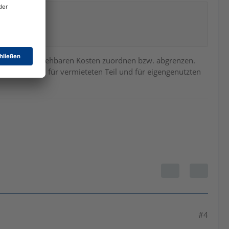
 die nicht abziehbaren Kosten zuordnen bzw. abgrenzen.
es nur, wenn für vermieteten Teil und für eigengenutzten
#4