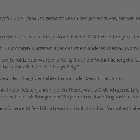
ung für 2024 genauso gemacht wie in den Jahren zuvor, seit wir 
en Kreditzinsen als Schuldzinsen bei den Geldbeschaffungskosten
 10 Monaten Wartezeit, aber das ist ein anderes Thema...) vom 
ten Schuldzinsen wurden anteilig (nach der Wohnfläche) gekürzt.
haus entfällt, ist nicht abzugsfähig."
 verändert? Liegt der Fehler bei mir oder beim Finanzamt?
t in den letzten Jahren nie ein Thema war, würde ich gerne Einsp
nn evtl. die Erklärungen der Vorjahre zu meinen Ungunsten korr
s für eure Hilfe - falls ich was undeutlich/unklar formuliert hab