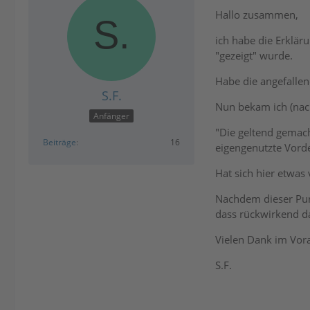
Hallo zusammen,
ich habe die Erklär
"gezeigt" wurde.
Habe die angefallen
S.F.
Nun bekam ich (nach
Anfänger
"Die geltend gemach
Beiträge
16
eigengenutzte Vorder
Hat sich hier etwas
Nachdem dieser Punk
dass rückwirkend da
Vielen Dank im Vorau
S.F.