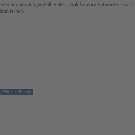
ch einem eindeutigen Fall. Vielen Dank für eure Antworten - auc
ben lernen...
Offizieller Beitrag