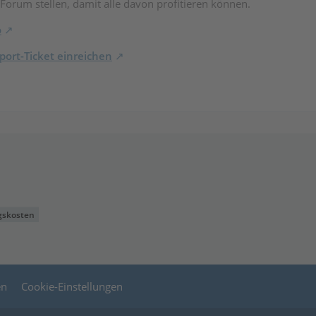
 Forum stellen, damit alle davon profitieren können.
o
ort-Ticket einreichen
gskosten
en
Cookie-Einstellungen