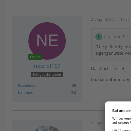
21. April 2026 um 10:05
Zitat von S.F.
"Die geltend gema
eigengenutzte Vord
Online
netsrot167
Das hört sich sehr 
Fortgeschrittener
tax hat dafür in d
Reaktionen
39
Beiträge
462
21. April 2026 um 11:50