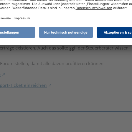
bei mir oder beim Finanzamt?
. Betrifft der Kredit das ganze Objekt, dann musst Du natürlich
r aus den Unterlagen Deines Steuerberaters ergeben. Anders wäre 
erträge existieren. Auch das sollte ggf. der Steuerberater wissen.
 Forum stellen, damit alle davon profitieren können.
o
ort-Ticket einreichen