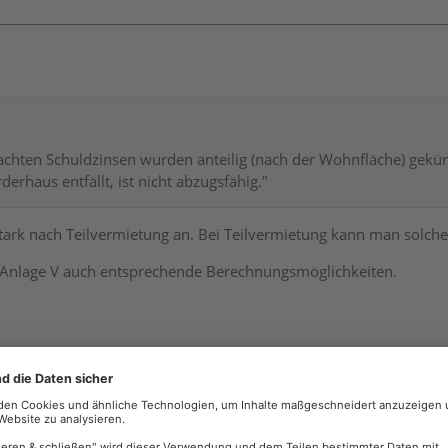
chten Schuldzinsen wurden anteilig (nach der Wohnfläche) gekürz
erhaus entfällt, ist nicht abzugsfähig."
stark nach Teilvermietung an. Bei Teilvermietung kann man solche
er Anlage V auch entsprechende Berechnungsmöglichkeiten.
Offizieller Beitrag