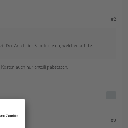
#2
t. Der Anteil der Schuldzinsen, welcher auf das
 Kosten auch nur anteilig absetzen.
#3