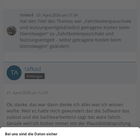
miwe4
21. April 2026 um 11:54
Hat den Titel des Themas von „Fahrtkostenpauschale
und Nutzungsentgeld/selbst getragene Kosten beim
Dienstwagen“ zu „Fahrtkostenpauschale und
Nutzungsentgelt - selbst getragene Kosten beim
Dienstwagen“ geändert.
tafkad
Anfänger
21. April 2026 um 12:39
Ok, danke, das war dann denke ich alles was ich wissen
wollte. Weil es hatte mich gewundert das die Software das
zulässt und die Sachbearbeiterin sagt das wäre falsch.
Gerade weil ich bisher immer mit der Plausibilitätsprüfung
gut klar kam bei der Steuererklärung.