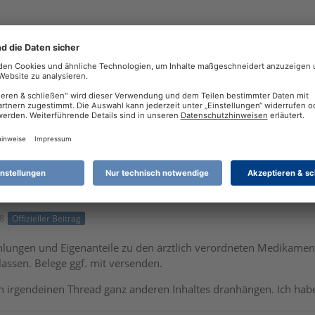
r Zuzahlung Medikamente deshalb hier meine Frage. Von meiner A
 da die gesamte Summe eintragen in der Steuererklärung?
58
Offizieller Beitrag
lungen und Eigenanteile zu den ärztlich verordneten Medikament
assen. Belege ggf. mit versenden.
 an irgendeinen Thread ganz anderen Inhaltes dranhängen. Ich ha