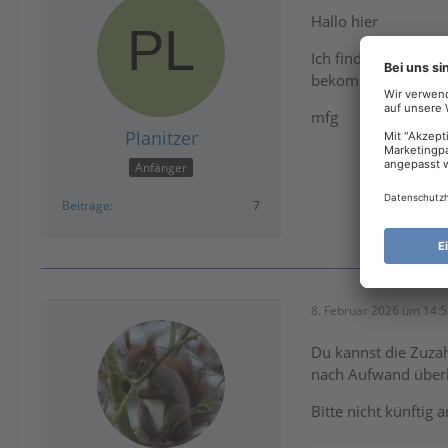
Hallo hier
Ich finde nix unte
bekommen. Muss ich
mfg
Planitzer
Anfänger
Beiträge
7
8. Februar 2026 um 14:
Du kannst die Zuzah
nach Aufwand überl
Bitte nicht künftig