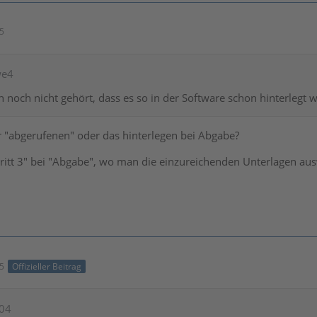
15
we4
 noch nicht gehört, dass es so in der Software schon hinterlegt w
 "abgerufenen" oder das hinterlegen bei Abgabe?
ritt 3" bei "Abgabe", wo man die einzureichenden Unterlagen aus
25
Offizieller Beitrag
F04