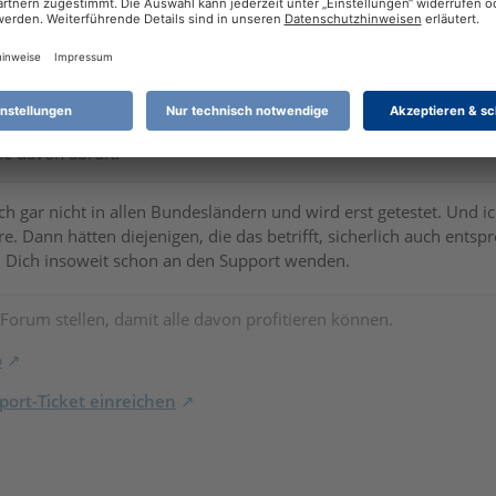
37
Offizieller Beitrag
F04
ferenzierten Beleg mit abgibt über ELSTER, dann werden die Bele
ne davon abruft.
ch gar nicht in allen Bundesländern und wird erst getestet. Und i
re. Dann hätten diejenigen, die das betrifft, sicherlich auch e
 Dich insoweit schon an den Support wenden.
 Forum stellen, damit alle davon profitieren können.
o
ort-Ticket einreichen