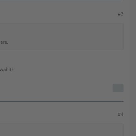
#3
äre.
wählt?
#4