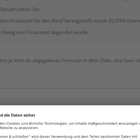
 Steuern sehen Sie:
dem Finanzamt für den Abruf bereitgestellt wurde (ELSTER-Überm
n Beleg vom Finanzamt abgerufen wurde
eint ja nicht als abgegebenes Formular in
Mein Elster
, also kann i
ationen zum Belegabruf durch Finanzamt?“ zu „RABE - Wie Infor