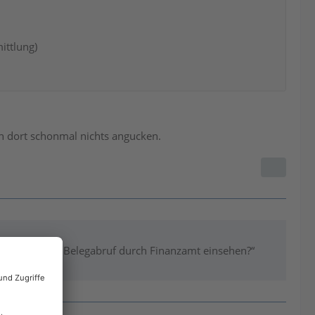
ittlung)
ch dort schonmal nichts angucken.
mationen zum Belegabruf durch Finanzamt einsehen?“