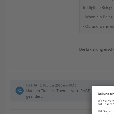
In Digitale Belege
- Wann ein Beleg 
- Ob und wann ei
Die Erklärung ersch
R1F04
2. Februar 2026 um 10:15
Hat den Titel des Themas von „RABE - Wie Inform
geändert.