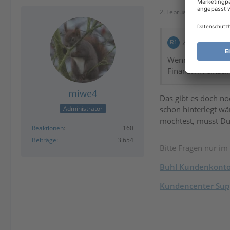
2. Februar 2026 um 12:
Zitat von R1
Wenn man einen re
Finanzamt einzel
miwe4
Das gibt es doch no
schon hinterlegt wä
Administrator
möchtest, musst Du
Reaktionen
160
Beiträge
3.654
Bitte Fragen nur im
Buhl Kundenkont
Kundencenter Supp