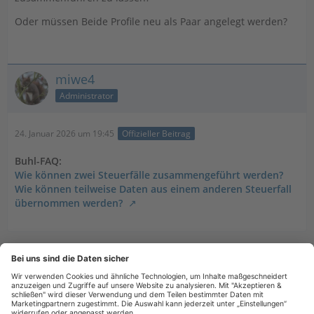
Oder müssen Beide Profile neu als Paar angelegt werden?
miwe4
Administrator
24. Januar 2026 um 19:45
Offizieller Beitrag
Buhl-FAQ:
Wie können zwei Steuerfälle zusammengeführt werden?
Wie können teilweise Daten aus einem anderen Steuerfall
übernommen werden?
Tags
zusammenführen
autoamtisch Tax 26