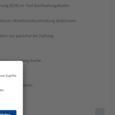
nung (EÜR) im Tool BuchhaltungsButler.
bitoren-/Kreditorenbuchhaltung deaktiviere.
dern nur pauschal bei Zahlung.
seingang/-ausgang buche
 Tool zu verlieren.