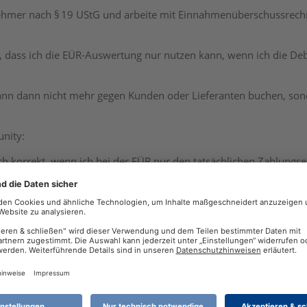
nehmer nach § 19 UStG und arbeite mit Einnahmenüberschussrech
lt, dass ich die EÜR-Auswertung nur nutzen kann, wenn ich die De
kann dann nicht mehr gegen Kunden oder Lieferanten buchen, son
nity:
sch korrekt, wenn ich bei der EÜR nur den tatsächlichen Zahlung
te Rechnungseingangsbuchung, ohne Debitoren/Kreditoren?
 saubere Lösung für Kleinunternehmer, ohne die EÜR-Funktion im
en Input!