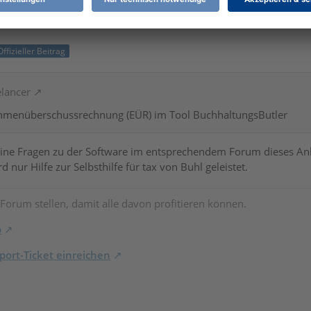
Offizieller Beitrag
elancer
ahmenüberschussrechnung (EÜR) im Tool BuchhaltungsButler
ine Fragen zu der Software im entsprechendem Forum dieses Anbiet
nur Hilfe zur Selbsthilfe für tax von Buhl geleistet.
 Forum stellen, damit alle davon profitieren können.
o
ort-Ticket einreichen