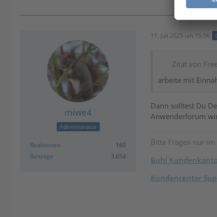
11. Juli 2025 um 15:56
Zitat von Fre
arbeite mit Einn
Dann solltest Du De
miwe4
Anwenderforum wird 
Administrator
Bitte Fragen nur im
Reaktionen
160
Beiträge
3.654
Buhl Kundenkont
Kundencenter Supp