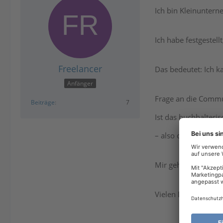
Ich bin Kleinunter
Ich habe festgestel
Freelancer
Das bedeutet: Ich 
Anfänger
Frage an die Commu
Beiträge
7
Ist das buchhalteri
– also ohne separa
Mir geht es um eine
Vielen Dank für eur