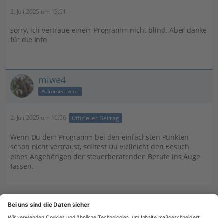
2. Juli 2025 um 15:51
sorry, ich vertraue einem Programm nicht blind. Aber danke
für die Info
miwe4
Administrator
2. Juli 2025 um 16:56
Offizieller Beitrag
Wenn Du dem Programm bei den einfachsten Punkten
schon nicht vertraust, solltest Du vielleicht den Besuch
eines Angehörigen der steuerberatenden Berufe ins Auge
fassen.