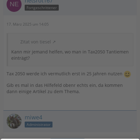
netsrot167
Fortgeschrittener
17. März 2025 um 14:05
Zitat von tiesel
Kann mir jemand helfen, wo man in Tax2050 Tantiemen
einträgt?
Tax 2050 werde ich vermutlich erst in 25 Jahren nutzen
Gib es mal in das Hilfefeld obenr echts ein, da kommen
dann einige Artikel zu dem Thema.
miwe4
Administrator