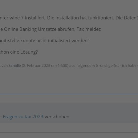
ter wine 7 installiert. Die Installation hat funktioniert. Die Da
ne Online Banking Umsätze abrufen. Tax meldet:
ittstelle konnte nicht initialisiert werden"
chon eine Lösung?
zt von
Scholle
(
8. Februar 2023 um 14:00
) aus folgendem Grund: gelöst - ich habe 
h
Fragen zu tax 2023
verschoben.