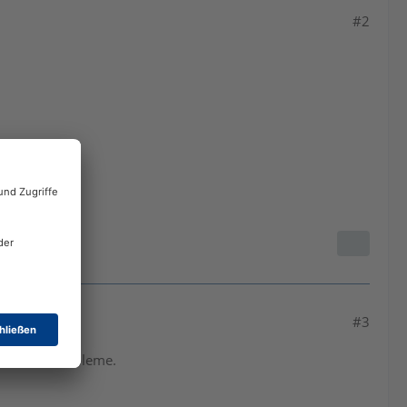
#2
#3
teilweise Probleme.