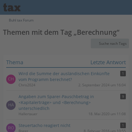
Buhl tax Forum
Themen mit dem Tag „Berechnung“
Suche nach Tags
Thema
Letzte Antwort
Wird die Summe der ausländischen Einkünfte
1
vom Programm berechnet?
Chris2024
2. September 2024 um 16:04
Angaben zum Sparer-Pauschbetrag in
9
<Kapitalerträge> und <Berechnung>
unterschiedlich
Hallertauer
18. Mai 2020 um 11:08
Steuertacho reagiert nicht
1
Roger
8. Februar 2016 um 10:55