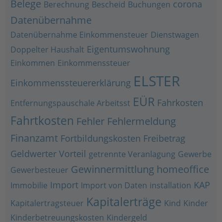
Belege
corona
Berechnung
Bescheid
Buchungen
Datenübernahme
Datenübernahme Einkommensteuer
Dienstwagen
Eigentumswohnung
Doppelter Haushalt
Einkommen
Einkommenssteuer
ELSTER
Einkommenssteuererklärung
EÜR
Fahrkosten
Entfernungspauschale Arbeitsst
Fahrtkosten
Fehler
Fehlermeldung
Finanzamt
Fortbildungskosten
Freibetrag
Geldwerter Vorteil
getrennte Veranlagung
Gewerbe
Gewinnermittlung
homeoffice
Gewerbesteuer
Import
KAP
Immobilie
Import von Daten
installation
Kapitalerträge
Kapitalertragsteuer
Kind
Kinder
Kinderbetreuungskosten
Kindergeld