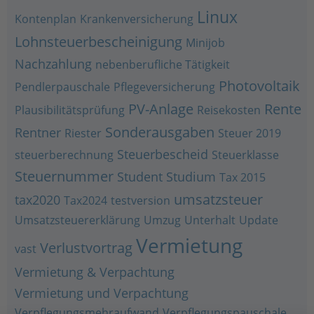
Linux
Kontenplan
Krankenversicherung
Lohnsteuerbescheinigung
Minijob
Nachzahlung
nebenberufliche Tätigkeit
Photovoltaik
Pendlerpauschale
Pflegeversicherung
PV-Anlage
Rente
Plausibilitätsprüfung
Reisekosten
Sonderausgaben
Rentner
Riester
Steuer 2019
Steuerbescheid
steuerberechnung
Steuerklasse
Steuernummer
Student
Studium
Tax 2015
umsatzsteuer
tax2020
Tax2024
testversion
Umsatzsteuererklärung
Umzug
Unterhalt
Update
Vermietung
Verlustvortrag
vast
Vermietung & Verpachtung
Vermietung und Verpachtung
Verpflegungsmehraufwand
Verpflegungspauschale