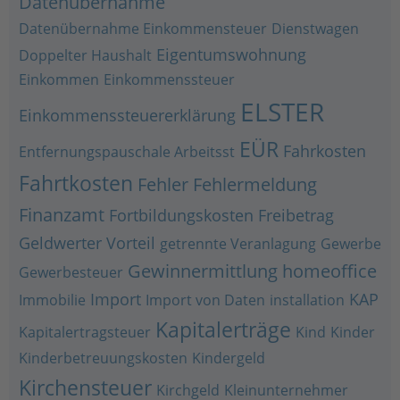
Datenübernahme
Datenübernahme Einkommensteuer
Dienstwagen
Eigentumswohnung
Doppelter Haushalt
Einkommen
Einkommenssteuer
ELSTER
Einkommenssteuererklärung
EÜR
Fahrkosten
Entfernungspauschale Arbeitsst
Fahrtkosten
Fehler
Fehlermeldung
Finanzamt
Fortbildungskosten
Freibetrag
Geldwerter Vorteil
getrennte Veranlagung
Gewerbe
Gewinnermittlung
homeoffice
Gewerbesteuer
Import
KAP
Immobilie
Import von Daten
installation
Kapitalerträge
Kapitalertragsteuer
Kind
Kinder
Kinderbetreuungskosten
Kindergeld
Kirchensteuer
Kirchgeld
Kleinunternehmer