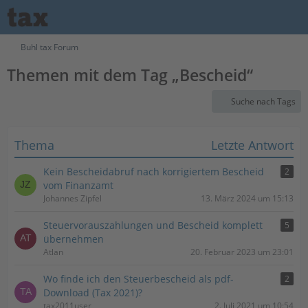
Buhl tax Forum
Themen mit dem Tag „Bescheid“
Suche nach Tags
Thema
Letzte Antwort
Kein Bescheidabruf nach korrigiertem Bescheid
2
vom Finanzamt
Johannes Zipfel
13. März 2024 um 15:13
Steuervorauszahlungen und Bescheid komplett
5
übernehmen
Atlan
20. Februar 2023 um 23:01
Wo finde ich den Steuerbescheid als pdf-
2
Download (Tax 2021)?
tax2011user
2. Juli 2021 um 10:54