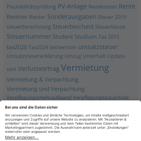
PV-Anlage
Rente
Plausibilitätsprüfung
Reisekosten
Sonderausgaben
Rentner
Riester
Steuer 2019
Steuerbescheid
steuerberechnung
Steuerklasse
Steuernummer
Student
Studium
Tax 2015
umsatzsteuer
tax2020
Tax2024
testversion
Umsatzsteuererklärung
Umzug
Unterhalt
Update
Vermietung
Verlustvortrag
vast
Vermietung & Verpachtung
Vermietung und Verpachtung
Verpflegungsmehraufwand
Verpflegungspauschale
Werbungskosten
Vorjahr
Wine
Werbungskostenpauschale
Zusammenveranlagung