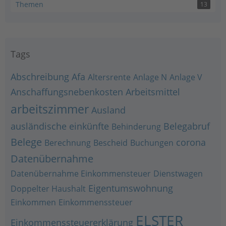
Themen
13
Tags
Abschreibung
Afa
Altersrente
Anlage N
Anlage V
Anschaffungsnebenkosten
Arbeitsmittel
arbeitszimmer
Ausland
ausländische einkünfte
Belegabruf
Behinderung
Belege
corona
Berechnung
Bescheid
Buchungen
Datenübernahme
Datenübernahme Einkommensteuer
Dienstwagen
Eigentumswohnung
Doppelter Haushalt
Einkommen
Einkommenssteuer
ELSTER
Einkommenssteuererklärung