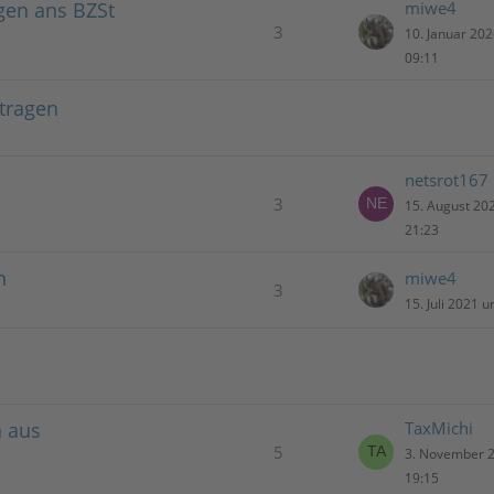
gen ans BZSt
miwe4
3
10. Januar 20
09:11
rtragen
netsrot167
3
15. August 20
21:23
n
miwe4
3
15. Juli 2021 
n aus
TaxMichi
5
3. November 
19:15