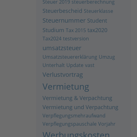
Steuer 2019
steuerberechnung
Steuerbescheid
Steuerklasse
Steuernummer
Student
Studium
tax2020
Tax 2015
Tax2024
testversion
umsatzsteuer
Umsatzsteuererklärung
Umzug
Unterhalt
Update
vast
Verlustvortrag
Vermietung
Vermietung & Verpachtung
Vermietung und Verpachtung
Verpflegungsmehraufwand
Verpflegungspauschale
Vorjahr
Werbungskosten