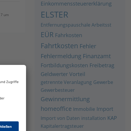
Einkommenssteuererklärung
ELSTER
17 um
Entfernungspauschale Arbeitsst
EÜR
Fahrkosten
Fahrtkosten
Fehler
Fehlermeldung
Finanzamt
Fortbildungskosten
Freibetrag
Geldwerter Vorteil
getrennte Veranlagung
Gewerbe
Gewerbesteuer
Gewinnermittlung
homeoffice
Import
Immobilie
KAP
Import von Daten
installation
Kapitalertragsteuer