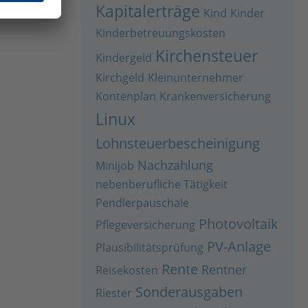
Kapitalerträge
Kind
Kinder
Kinderbetreuungskosten
Kirchensteuer
Kindergeld
Kirchgeld
Kleinunternehmer
Kontenplan
Krankenversicherung
Linux
Lohnsteuerbescheinigung
Nachzahlung
Minijob
nebenberufliche Tätigkeit
Pendlerpauschale
Photovoltaik
Pflegeversicherung
PV-Anlage
Plausibilitätsprüfung
Rente
Rentner
Reisekosten
Sonderausgaben
Riester