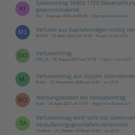
Saldovortrag SKR03 1729 Steuerzahlun
gewinnmindernd
Kiwi
3. Januar 2026 um 09:39
Allgemeine Diskussion
Verluste aus Kapitalerträgen richtig vo
M1899
13. März 2023 um 16:56
Fragen zu tax 2023
Verlustvortrag
DOC_M
14. August 2022 um 16:18
Fragen zu tax 2022
Verlustvortrag aus Vorjahr übernehme
M.Win
23. November 2020 um 12:01
tax 2018
Werbungskosten bei Verlustvortrag
Bobo
24. April 2021 um 11:57
Allgemeine Diskussion
Verlustvortrag wird nicht mit Gewinne
Veräußerungsgeschäften verrechnet
TaxMichi
21. Oktober 2018 um 13:23
tax 2018