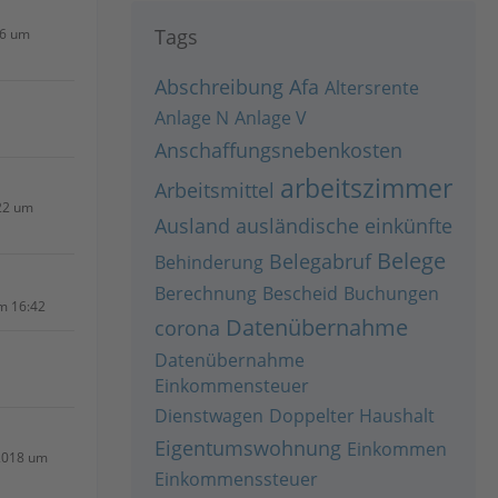
Tags
26 um
Abschreibung
Afa
Altersrente
Anlage N
Anlage V
Anschaffungsnebenkosten
arbeitszimmer
Arbeitsmittel
22 um
Ausland
ausländische einkünfte
Belege
Belegabruf
Behinderung
Berechnung
Bescheid
Buchungen
um 16:42
Datenübernahme
corona
Datenübernahme
Einkommensteuer
Dienstwagen
Doppelter Haushalt
Eigentumswohnung
Einkommen
2018 um
Einkommenssteuer