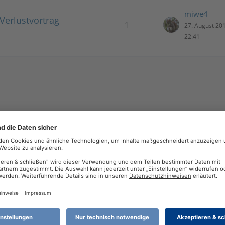
miwe4
Verlustvortrag
1
27. August 20
22:41