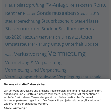
PV-Anlage
Rente
Plausibilitätsprüfung
Reisekosten
Sonderausgaben
Rentner
Riester
Steuer 2019
Steuerbescheid
steuerberechnung
Steuerklasse
Steuernummer
Student
Studium
Tax 2015
umsatzsteuer
tax2020
Tax2024
testversion
Umsatzsteuererklärung
Umzug
Unterhalt
Update
Vermietung
Verlustvortrag
vast
Vermietung & Verpachtung
Vermietung und Verpachtung
Verpflegungsmehraufwand
Verpflegungspauschale
Werbungskosten
Vorjahr
Wine
Werbungskostenpauschale
Zusammenveranlagung