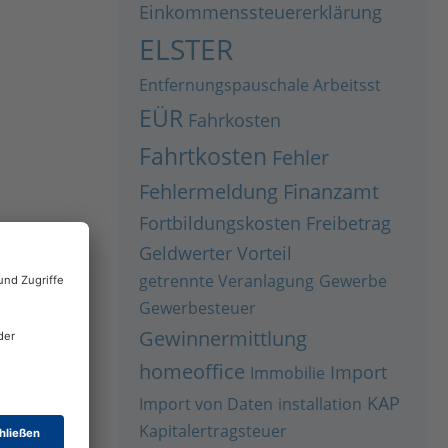
Einkommenssteuererklärung
ELSTER
Entfernungspauschale Arbeitsst
EÜR
Fahrkosten
Fahrtkosten
Fehler
Fehlermeldung
Finanzamt
Fortbildungskosten
Freibetrag
Geldwerter Vorteil
getrennte Veranlagung
Gewerbe
Gewerbesteuer
Gewinnermittlung
homeoffice
Import
Immobilie
KAP
Import von Daten
installation
Kapitalertragsteuer