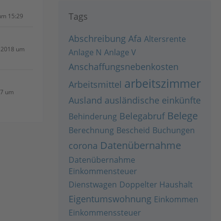
Tags
um 15:29
Abschreibung
Afa
Altersrente
 2018 um
Anlage N
Anlage V
Anschaffungsnebenkosten
arbeitszimmer
Arbeitsmittel
17 um
Ausland
ausländische einkünfte
Belege
Belegabruf
Behinderung
Berechnung
Bescheid
Buchungen
Datenübernahme
corona
Datenübernahme
Einkommensteuer
Dienstwagen
Doppelter Haushalt
Eigentumswohnung
Einkommen
Einkommenssteuer