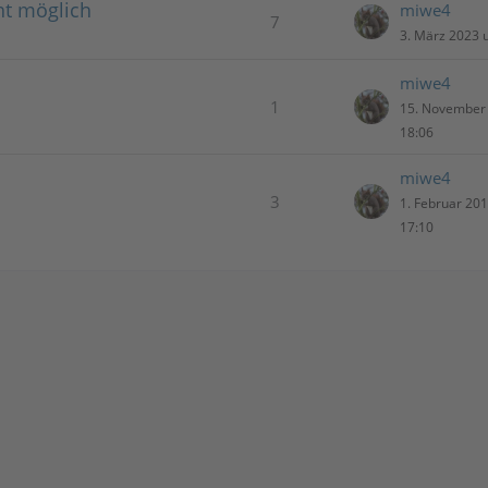
t möglich
miwe4
7
3. März 2023 
miwe4
1
15. November
18:06
miwe4
3
1. Februar 20
17:10